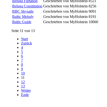
Beluga Flirtation
Geschrieben von MyHolstein
8521
Beluga Constitution
Geschrieben von MyHolstein
8256
BBC Skysails
Geschrieben von MyHolstein
9091
Baltic Melody
Geschrieben von MyHolstein
8191
Baltic Guide
Geschrieben von MyHolstein
10060
Seite 11 von 13
Start
Zurück
4
5
6
7
8
9
10
11
12
13
Weiter
Ende