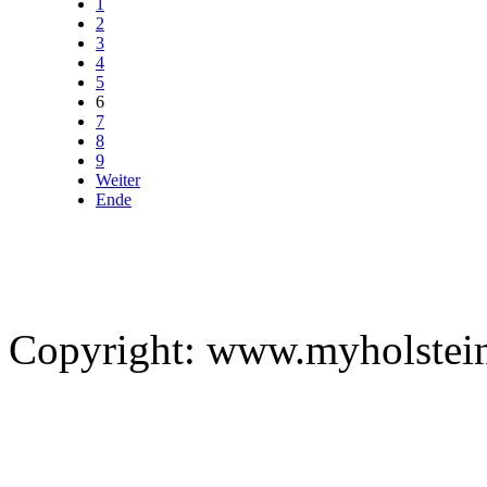
1
2
3
4
5
6
7
8
9
Weiter
Ende
Copyright: www.myholstei