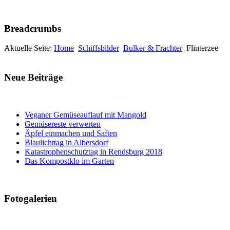
Breadcrumbs
Aktuelle Seite:
Home
Schiffsbilder
Bulker & Frachter
Flinterzee
Neue Beiträge
Veganer Gemüseauflauf mit Mangold
Gemüsereste verwerten
Äpfel einmachen und Saften
Blaulichttag in Albersdorf
Katastrophenschutztag in Rendsburg 2018
Das Kompostklo im Garten
Fotogalerien