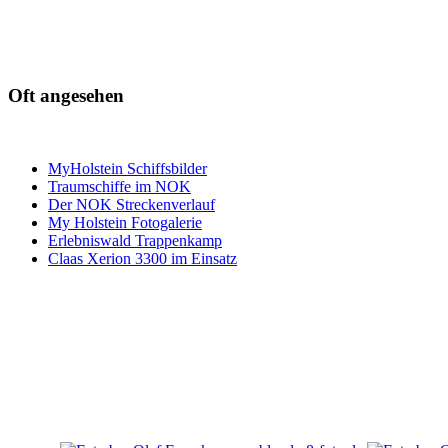
Oft angesehen
MyHolstein Schiffsbilder
Traumschiffe im NOK
Der NOK Streckenverlauf
My Holstein Fotogalerie
Erlebniswald Trappenkamp
Claas Xerion 3300 im Einsatz